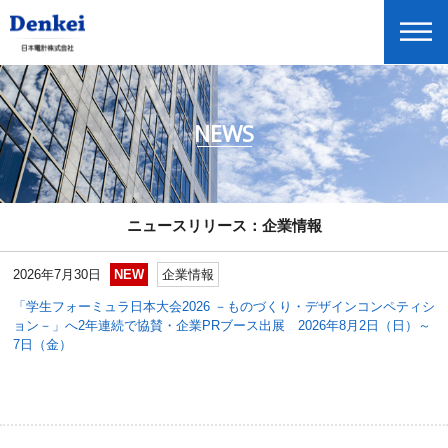
NEWS
ニュースリリース
企業情報
商品情報
ニュースリリース：企業情報
投資家情報
2026年7月30日
NEW
企業情報
展示会・セミナー情報
「学生フォーミュラ日本大会2026 －ものづくり・デザインコンペティシ
Global Home
ョン－」へ2年連続で協賛・企業PRブース出展 2026年8月2日（日）～
7日（金）
English