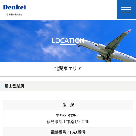
LOCATION
中四国エリア
九州エリア
東北エリア
北関東エリア
東海・中部エリア
郡山営業所
甲信越エリア
神奈川エリア
住 所
関西・京滋・北陸エリア
〒963-8025
首都圏エリア
福島県郡山市桑野2-2-18
電話番号／FAX番号
Global Home