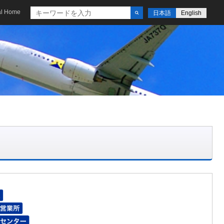
al Home
日本語
English