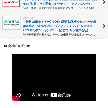
年10月7日（水）開催（キーサイト・テクノロジー）
設計・開発・評価に関する最新技術やソリューションを紹介する「Keysight World 2026 Tech Day Japan」。講演や展示、ネットワーキングを通じて最新動向を学べるイベントです。
2026/7/24
【無料WEBセミナー】60GHz帯移動体検知センサーの技
術基準と、近傍界プローブによるチャンバーレス測定
2026年8月26日(水)〜28日(金) (アンリツ株式会社)
60GHz帯移動体検知センサーの技術基準や近傍界プローブによるチャンバーレス測定を解説。量産検査の課題解決や評価技術を学べる無料Webセミナーです。8月26日～28日開催。
会社紹介ビデオ