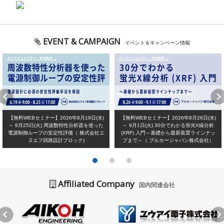
EVENT & CAMPAIGN
イベント＆キャンペーン情報
【無料WEBセミナー】2026年8月19日(水)
【無料WEBセミナー】2026年8月26日(水)
～ 8月25日(火) 周波数特性分析器を使った
～ 9月1日(火) 30分でわかる蛍光X線分析
電源制御ループの安定性評価（ 株式会社エ
(XRF) 入門～基礎から最新装置ラインナッ
ヌエフ回路設計ブロック)
プまで～（ ブルカージャパン株式会社）
Affiliated Company
国内関連会社