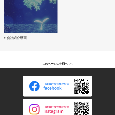
会社紹介動画
このページの先頭へ