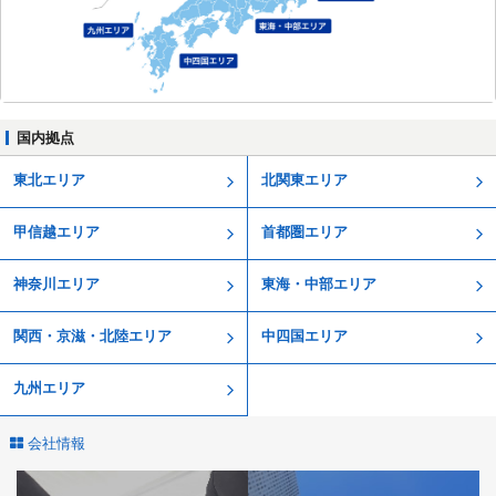
Global Home
English
国内拠点
東北エリア
北関東エリア
甲信越エリア
首都圏エリア
神奈川エリア
東海・中部エリア
関西・京滋・北陸エリア
中四国エリア
九州エリア
会社情報