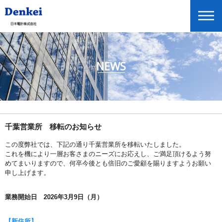
NEWS
ニュースリリース
企業情報
商品情報
投資家情報
千葉営業所 移転のお知らせ
展示会・セミナー情報
この度弊社では、下記の通り千葉営業所を移転いたしました。
これを機により一層お客さまのニーズにお応えし、ご満足頂けるよう努
Global Home
めてまいりますので、何卒今後とも倍旧のご愛顧を賜りますようお願い
申し上げます。
English
業務開始日 2026年3月9日（月）
【新住所】