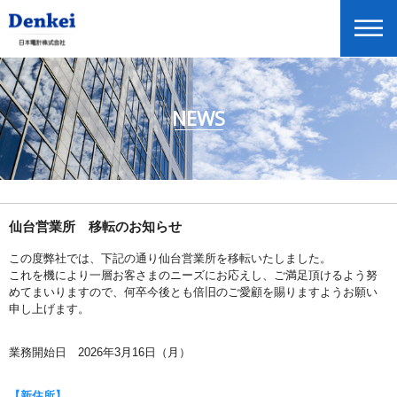
NEWS
ニュースリリース
企業情報
商品情報
投資家情報
仙台営業所 移転のお知らせ
展示会・セミナー情報
この度弊社では、下記の通り仙台営業所を移転いたしました。
これを機により一層お客さまのニーズにお応えし、ご満足頂けるよう努
Global Home
めてまいりますので、何卒今後とも倍旧のご愛顧を賜りますようお願い
申し上げます。
English
業務開始日 2026年3月16日（月）
【新住所】