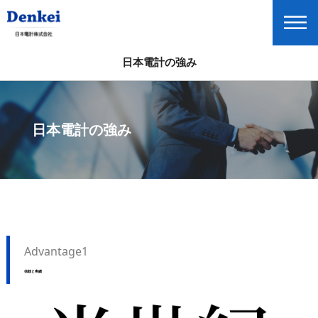
日本電計の強み
数字で見る日本電計
日本電計の市場と事業
日本電計の強み
日本電計の業績
Global Home
English
Advantage1
信頼と実績