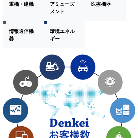
重機・建機
アミューズ
医療機器
メント
情報通信機
環境エネル
器
ギー