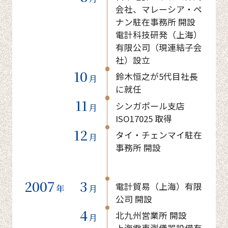
会社、マレーシア・ペ
ナン駐在事務所 開設
電計科技研発（上海）
有限公司（現連結子会
社）設立
10
鈴木恒之が5代目社長
月
に就任
11
シンガポール支店
月
ISO17025 取得
12
タイ・チェンマイ駐在
月
事務所 開設
2007
3
電計貿易（上海）有限
年
月
公司 開設
4
北九州営業所 開設
月