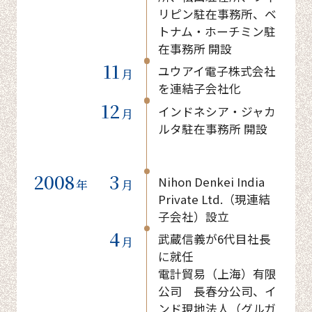
リピン駐在事務所、ベ
トナム・ホーチミン駐
在事務所 開設
11
ユウアイ電子株式会社
月
を連結子会社化
12
インドネシア・ジャカ
月
ルタ駐在事務所 開設
2008
3
Nihon Denkei India
年
月
Private Ltd.（現連結
子会社）設立
4
武蔵信義が6代目社長
月
に就任
電計貿易（上海）有限
公司 長春分公司、イ
ンド現地法人（グルガ