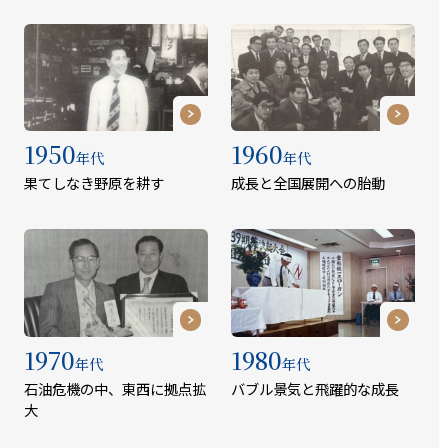
1950
1960
年代
年代
果てしなき野原を耕す
成長と全国展開への胎動
1970
1980
年代
年代
石油危機の中、東西に拠点拡
バブル景気と飛躍的な成長
大