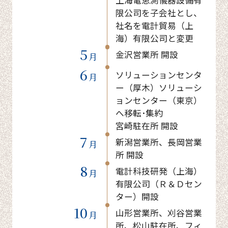
上海電恵測儀器設備有
限公司を子会社とし、
社名を電計貿易（上
海）有限公司と変更
5
金沢営業所 開設
月
6
ソリューションセンタ
月
ー（厚木）ソリューシ
ョンセンター（東京）
へ移転･集約
宮崎駐在所 開設
7
新潟営業所、長岡営業
月
所 開設
8
電計科技研発（上海）
月
有限公司（Ｒ＆Ｄセン
ター）開設
10
山形営業所、刈谷営業
月
所、松山駐在所、フィ