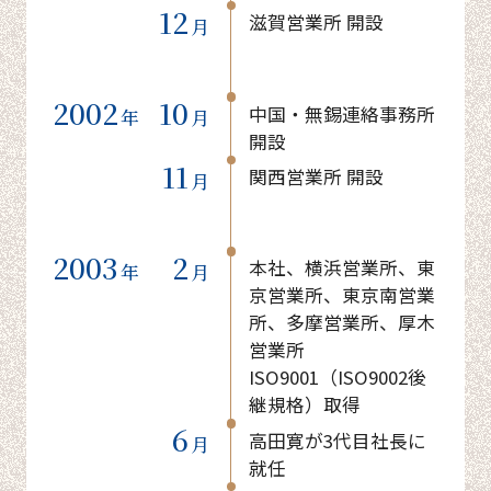
12
滋賀営業所 開設
月
2002
10
中国・無錫連絡事務所
年
月
開設
11
関西営業所 開設
月
2003
2
本社、横浜営業所、東
年
月
京営業所、東京南営業
所、多摩営業所、厚木
営業所
ISO9001（ISO9002後
継規格）取得
6
高田寛が3代目社長に
月
就任