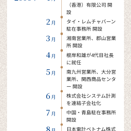
（香港）有限公司 開
設
2
タイ・レムチャバーン
月
駐在事務所 開設
3
湘南営業所、郡山営業
月
所 開設
4
根岸和雄が4代目社長
月
に就任
5
南九州営業所、大分営
月
業所、関西商品センタ
ー 開設
6
株式会社システム計測
月
を連結子会社化
7
中国・青島駐在事務所
月
開設
8
日本電計ベトナム株式
月