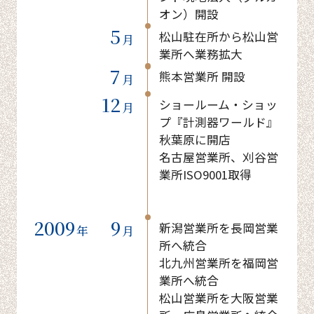
オン）開設
5
松山駐在所から松山営
月
業所へ業務拡大
7
熊本営業所 開設
月
12
ショールーム・ショッ
月
プ『計測器ワールド』
秋葉原に開店
名古屋営業所、刈谷営
業所ISO9001取得
2009
9
新潟営業所を長岡営業
年
月
所へ統合
北九州営業所を福岡営
業所へ統合
松山営業所を大阪営業