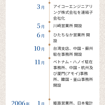
3
アイコーエンジニアリ
月
ング株式会社を連結子
会社化
5
川崎営業所 開設
月
6
ひたちなか営業所 開
月
設
10
台湾支店、中国・蘇州
月
駐在事務所 開設
11
ベトナム・ハノイ駐在
月
事務所、中国・杭州及
び厦門(アモイ)事務
所、韓国・釜山事務所
開設
2006
1
姫路営業所、日本電計
年
月