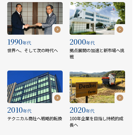
1990
2000
年代
年代
世界へ、そして次の時代へ
拠点展開の加速と新市場へ挑
戦
2010
2020
年代
年代
テクニカル商社へ戦略的転換
100年企業を目指し持続的成
長へ