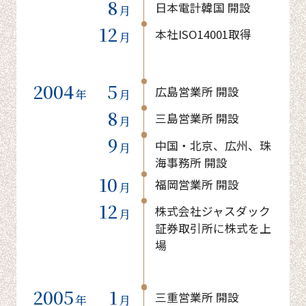
8
日本電計韓国 開設
月
12
本社ISO14001取得
月
2004
5
広島営業所 開設
年
月
8
三島営業所 開設
月
9
中国・北京、広州、珠
月
海事務所 開設
10
福岡営業所 開設
月
12
株式会社ジャスダック
月
証券取引所に株式を上
場
2005
1
三重営業所 開設
年
月