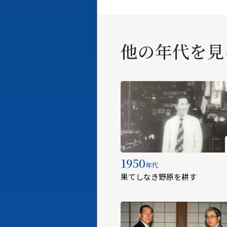
他の年代を見
1950
年代
果てしなき野原を耕す