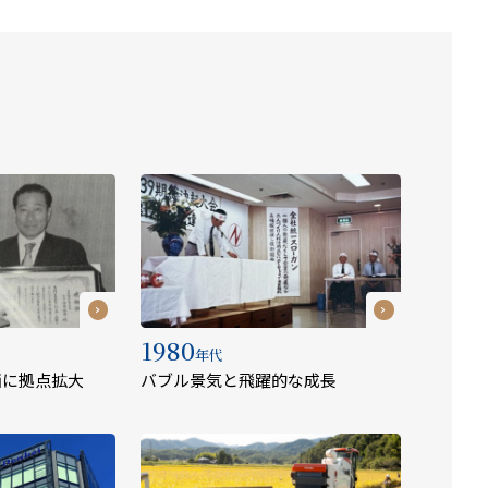
1980
年代
西に拠点拡大
バブル景気と飛躍的な成長