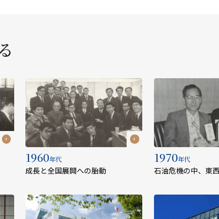
る
1960
1970
年代
年代
成長と全国展開への胎動
石油危機の中、東