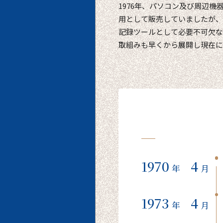
1976年、パソコン及び周辺
用として販売していましたが、
記録ツールとして必要不可欠な
取組みも早くから展開し現在に
1970
4
年
月
1973
4
年
月