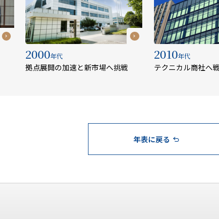
2000
2010
年代
年代
拠点展開の加速と新市場へ挑戦
テクニカル商社へ
年表に戻る