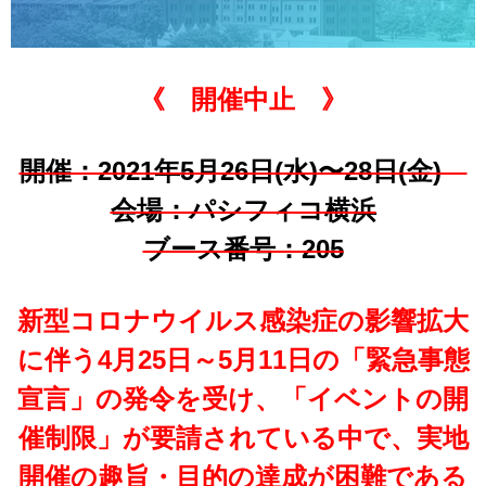
《 開催中止 》
開催：2021年5月26日(水)〜28日(金)
会場：パシフィコ横浜
ブース番号：205
新型コロナウイルス感染症の影響拡大
に伴う4月25日～5月11日の「緊急事態
宣言」の発令を受け、「イベントの開
催制限」が要請されている中で、実地
開催の趣旨・目的の達成が困難である