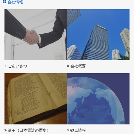
会社情報
【無料／日本NI Webセミナー】初めての自動計測「PXIシステムが現場
を変える」配布資料ダウンロード
【無料／菊水電子工業Webセミナー】キクスイの車載EMCソリューショ
ンオンラインセミナー／車載 EMC とは ?（入門・基礎）配布資料ダウン
ロード
【無料／菊水電子工業Webセミナー】キクスイの車載EMCソリューショ
ンセミナー／EV/PHV の EMC 評価 (ECE R10 規格概要) とクルマの充電
方法や放電方法 配布資料ダウンロード
ごあいさつ
会社概要
【無料／菊水電子工業Webセミナー】キクスイの車載EMCソリューショ
ンセミナー／車載EMC 試験とはISO7637-2,-3,-4規格最新情報 配布資料
ダウンロード
【興研Webセミナー】コンタミ対策セミナー／最新JIS規格動向と予測さ
れる未来像 配布資料ダウンロード
くるまの最先端技術セミナー2019 配布資料ダウンロード
商品検索
沿革（日本電計の歴史）
拠点情報
校正業務