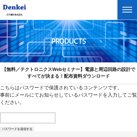
PRODUCTS
ADAS技術テクノフェア 配布資料ダウンロード
【テクトロニクスセミナー in 名古屋】電源と周辺回路の設計ですべてが
決まる！配布資料ダウンロード
【無料／テクトロニクスWebセミナー】電源と周辺回路の設計で
【無料テクトロニクスセミナー】電源と周辺回路の設計ですべてが決ま
すべてが決まる！配布資料ダウンロード
る！配布資料ダウンロード
こちらはパスワードで保護されているコンテンツです。
【無料／エックスライトWebセミナー】自動車業界向け 光輝材を用いた
特殊効果塗料の測色およびアピアランス評価セミナー 配布資料ダウン
事前にメールにてお知らせしているパスワードを入力してご覧
ロード
ください。
【無料／テクシオWebセミナー】EMCプリテスト近傍界測定セミナー
配布資料ダウンロード
【無料／テクトロニクスWebセミナー】9月17日(木)開催 次世代自動運
転・コネクティビティに必須 配布資料ダウンロード