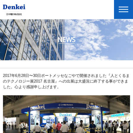
NEWS
ニュースリリース
企業情報
商品情報
投資家情報
2017年6月28日〜30日ポートメッセなごやで開催されました『人とくるま
のテクノロジー展2017 名古屋』への出展は大盛況に終了する事ができま
展示会・セミナー情報
した。心より感謝申し上げます。
Global Home
English