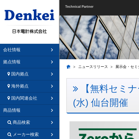
Technical Partner
会社情報
拠点情報
ニュースリリース
展示会・セミ
国内拠点
【無料セミナー】
海外拠点
国内関連会社
(水) 仙台開催
商品情報
商品検索
メーカー検索