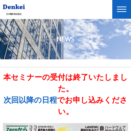
NEWS
ニュースリリース
企業情報
商品情報
投資家情報
本セミナーの受付は終了いたしまし
展示会・セミナー情報
た。
Global Home
次回以降の日程
でお申し込みくださ
English
い。