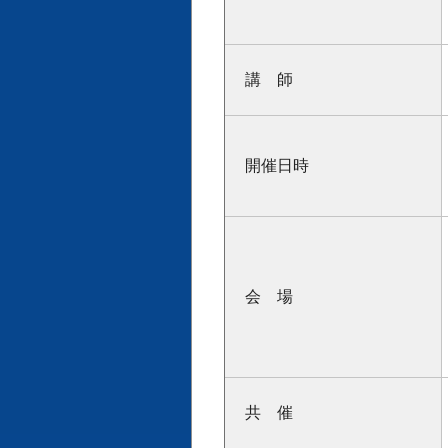
講 師
開催日時
会 場
共 催