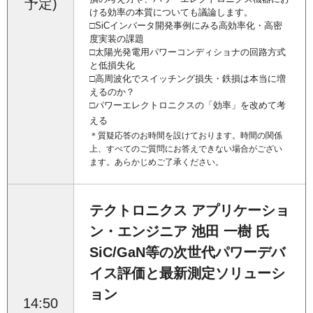
予定)
ける効率の本質についても議論します。
□SiCインバータ開発事例にみる高効率化・高密
度実装の課題
□太陽光発電用パワーコンディショナの回路方式
と低損失化
□高周波化でスイッチング損失・鉄損は本当に増
えるのか？
□パワーエレクトロニクスの「効率」を改めて考
える
＊質疑応答のお時間を設けております。時間の関係
上、すべてのご質問にお答えできない場合がござい
ます。あらかじめご了承ください。
テクトロニクス アプリケーショ
ン・エンジニア 池田 一樹 氏
SiC/GaN等の次世代パワーデバ
イス評価と最新測定ソリューシ
ョン
14:50