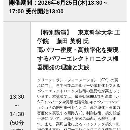
開催期間：2026年6月25日(木)13:30～
17:00 受付開始13:00
【特別講演】 東京科学大学 工
学院 藤田 英明 氏
高パワー密度・高効率化を実現
するパワーエレクトロニクス機
器開発の理論と実践
グリーントランスフォーメーション（GX）の実
現に向け、再生可能エネルギーや電動化を支える
パワーエレクトロニクス技術の重要性が高まって
13:30
います。本講演では、最高効率99.8%を達成した
SiCインバータや薄膜太陽電池向けパワーコンデ
～
ィショナの開発事例をもとに、高効率化・高電力
14:30
密度化を実現する回路方式、制御技術、損失低減
手法について、理論と実践の両面から解説しま
(50分
す。また、高周波化によるスイッチング損失・鉄
損の考え方や、パワーエレクトロニクス機器にお