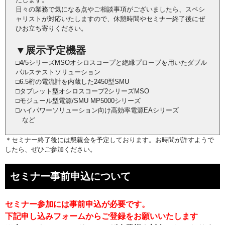
日々の業務で気になる点やご相談事項がございましたら、スペシ
ャリストが対応いたしますので、休憩時間やセミナー終了後にぜ
ひお立ち寄りください。
▼展示予定機器​
□4/5シリーズMSOオシロスコープと絶縁プローブを用いたダブル
パルステストソリューション
□6.5桁の電流計を内蔵した​2450型SMU
□タブレット型オシロスコープ2シリーズMSO
□モジュール型電源/SMU MP5000シリーズ
□ハイパワーソリューション向け高効率電源EAシリーズ
など
＊セミナー終了後には懇親会を予定しております。お時間が許すようで
したら、ぜひご参加ください。
セミナー事前申込について
セミナー参加には事前申込が必要です。
下記申し込みフォームからご登録をお願いいたします