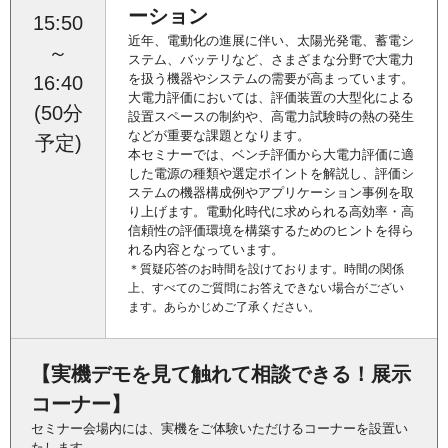
ーション
15:50
近年、電動化の進展に伴い、太陽光発電、蓄電シ
～
ステム、バッテリなど、さまざまな分野で大電力
を扱う機器やシステムの需要が高まっています。
16:40
大電力評価においては、評価装置の大型化による
(50分
設置スペースの制約や、高電力試験時の熱の発生
などが重要な課題となります。
予定)
本セミナーでは、ベンチ評価から大電力評価に適
した電源の種類や選定ポイントを解説し、評価シ
ステムの機器構成例やアプリケーション事例を取
り上げます。電動化時代に求められる高効率・高
信頼性の評価環境を構築するためのヒントを得ら
れる内容となっています。
＊質疑応答のお時間を設けております。時間の関係
上、すべてのご質問にお答えできない場合がござい
ます。あらかじめご了承ください。
【実機デモを見て触れて相談できる！展示
コーナー】
セミナー会場内には、実機をご体験いただけるコーナーを設置い
たします。