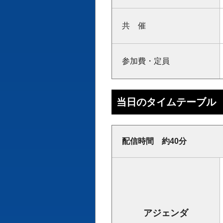
共 催
参加費・定員
当日のタイムテーブル
配信時間 約40
分
アジェンダ