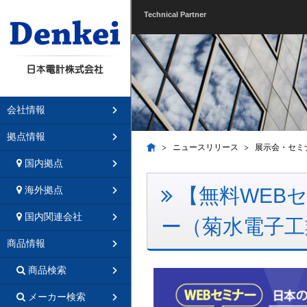
Technical Partner
会社情報
拠点情報
ニュースリリース
展示会・セミ
国内拠点
【無料WEBセミ
海外拠点
国内関連会社
ー（菊水電子工
商品情報
商品検索
メーカー検索