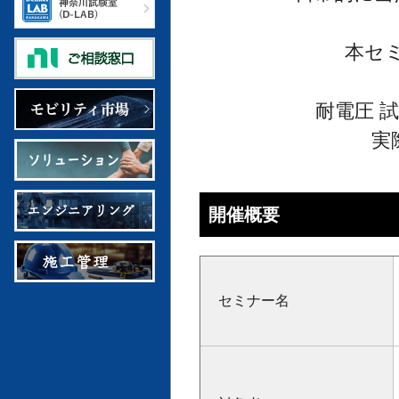
本セ
耐電圧 
実
開催概要
セミナー名