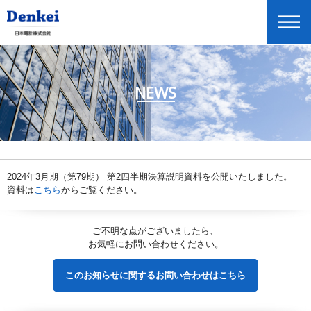
NEWS
ニュースリリース
企業情報
商品情報
投資家情報
2024年3月期（第79期） 第2四半期決算説明資料を公開いたしました。
資料は
こちら
からご覧ください。
展示会・セミナー情報
Global Home
ご不明な点がございましたら、
お気軽にお問い合わせください。
English
このお知らせに関するお問い合わせはこちら