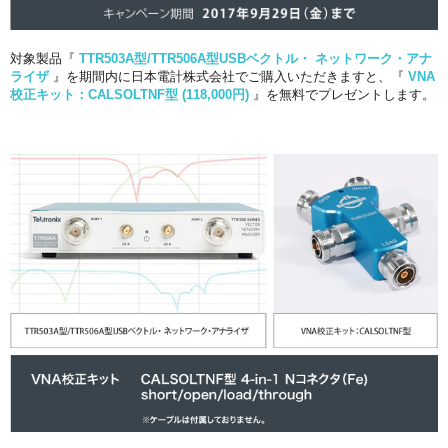
対象製品『
TTR503A型/TTR506A型USBベクトル・ ネットワーク・アナ
ライザ
』を期間内に日本電計株式会社でご購入いただきますと、『
VNA
校正キット：CALSOLTNF型 (118,000円)
』を無料でプレゼントします。