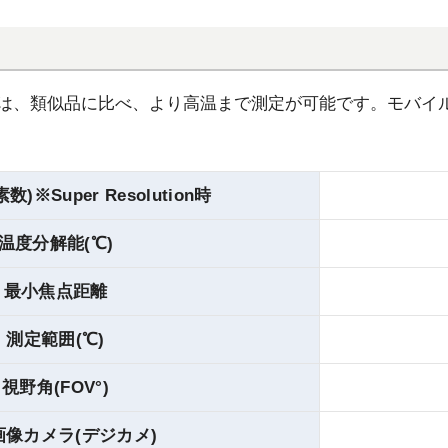
 868は、類似品に比べ、より高温まで測定が可能です。モ
)※Super Resolution時
温度分解能(℃)
最小焦点距離
測定範囲(℃)
視野角(FOV°)
画像カメラ(デジカメ)