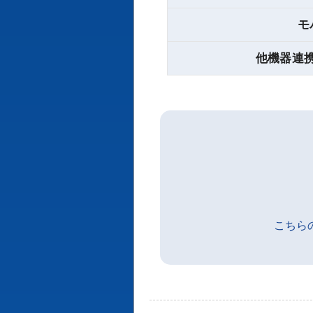
モ
他機器連携(te
こちら