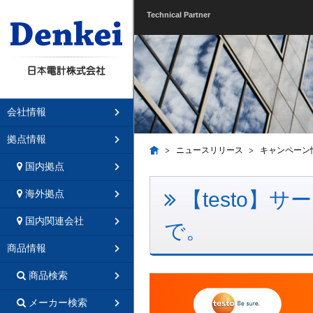
Technical Partner
会社情報
拠点情報
ニュースリリース
キャンペーン
国内拠点
【testo】サ
海外拠点
国内関連会社
で。
商品情報
商品検索
メーカー検索