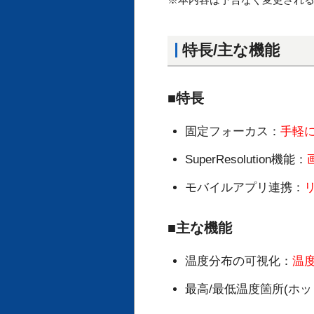
特長/主な機能
■特長
固定フォーカス：
手軽
SuperResolution機能：
モバイルアプリ連携：
■主な機能
温度分布の可視化：
温
最高/最低温度箇所(ホッ