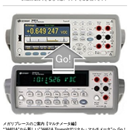
メガリプレースのご案内【マルチメータ編】
“34401A”から新しい”34461A Truevoltデジタル・マルチメータ”へ Go！