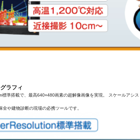
モグラフィ
lution標準搭載で、最高640×480画素の超解像画像を実現。 スケール
備保全や建物診断の現場の必携ツールです。