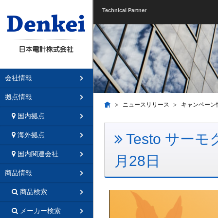
Technical Partner
会社情報
拠点情報
ニュースリリース
キャンペーン
国内拠点
Testo サー
海外拠点
国内関連会社
月28日
商品情報
商品検索
メーカー検索