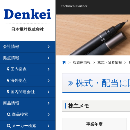
Technical Partner
会社情報
拠点情報
投資家情報
株式・証券情報
国内拠点
株式・配当に
海外拠点
国内関連会社
商品情報
株主メモ
商品検索
事業年度
メーカー検索