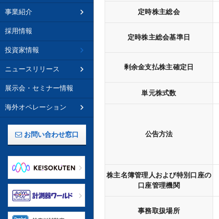
定時株主総会
事業紹介
採用情報
定時株主総会基準日
投資家情報
剰余金支払株主確定日
ニュースリリース
展示会・セミナー情報
単元株式数
海外オペレーション
公告方法
お問い合わせ窓口
株主名簿管理人および特別口座の
口座管理機関
事務取扱場所