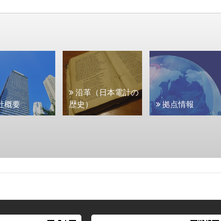
沿革（日本電計の
社概要
歴史）
拠点情報