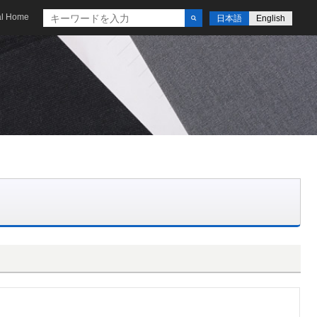
al Home
日本語
English