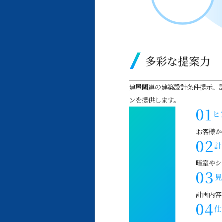
多彩な提案力
建屋関連の建築設計条件提示、
ンを提供します。
ヒ
お客様か
計
暗室やシ
見
計画内容
仕