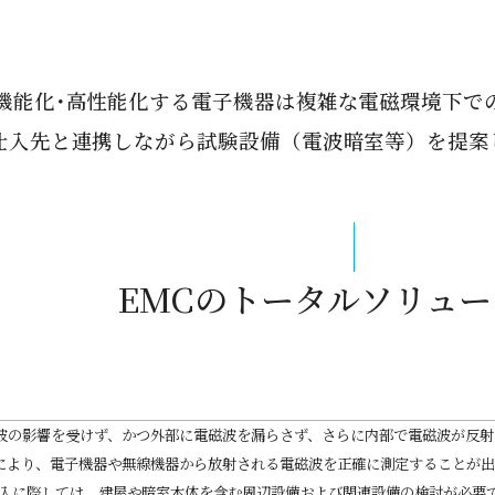
機能化･高性能化する電子機器は複雑な電磁環境下で
仕入先と連携しながら試験設備（電波暗室等）を提案
EMCのトータルソリュー
波の影響を受けず、かつ外部に電磁波を漏らさず、さらに内部で電磁波が反射
により、電子機器や無線機器から放射される電磁波を正確に測定することが出
導入に際しては、建屋や暗室本体を含む周辺設備および関連設備の検討が必要