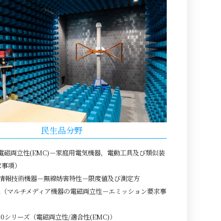
民生品分野
14（電磁両立性(EMC)－家庭用電気機器，電動工具及び類似装
求事項）
22（情報技術機器－無線妨害特性－限度値及び測定方
R 32（マルチメディア機器の電磁両立性－エミッション要求事
1000シリーズ（電磁両立性/適合性(EMC)）