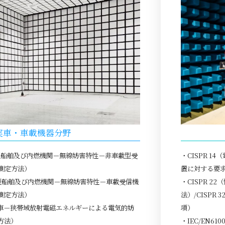
実車・車載機器分野
，小型船舶及び内燃機関－無線妨害特性－非車載型受
・CISPR 
測定方法）
置に対する要
，小型船舶及び内燃機関－無線妨害特性－車載受信機
・CISPR 
測定方法）
法）/CISP
上走行車－狭帯域放射電磁エネルギーによる電気的妨
項）
方法）
・IEC/EN6