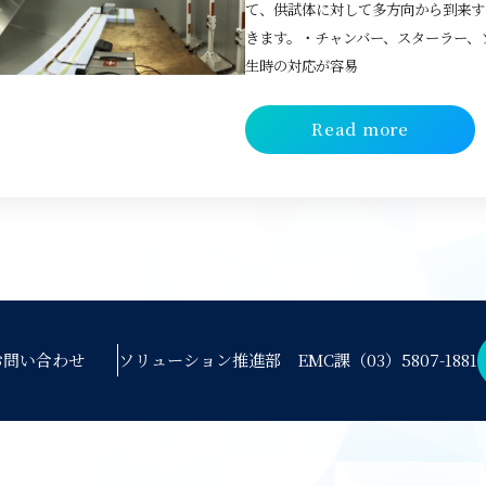
て、供試体に対して多方向から到来す
きます。・チャンバー、スターラー、
生時の対応が容易
Read more
お問い合わせ
ソリューション推進部 EMC課
（03）5807-1881