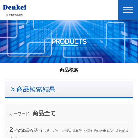
PRODUCTS
会社情報
拠点情報
商品情報
商品検索
事業紹介
商品検索結果
採用情報
投資家情報
ニュースリリース
商品全て
キーワード
展示会・セミナー情報
2
件の商品が該当しました。
(一部の営業所では取り扱いが出来ない場合があ
Global Home
ります。)