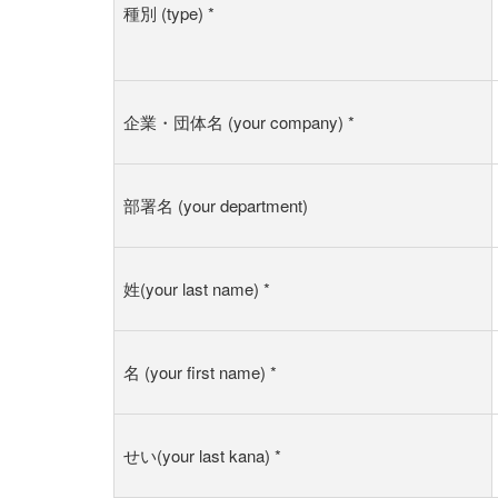
種別 (type)
*
企業・団体名 (your company)
*
部署名 (your department)
姓(your last name)
*
名 (your first name)
*
せい(your last kana)
*