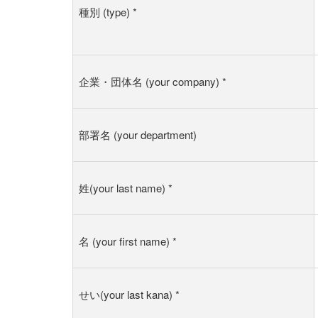
種別 (type)
*
企業・団体名 (your company)
*
部署名 (your department)
姓(your last name)
*
名 (your first name)
*
せい(your last kana)
*